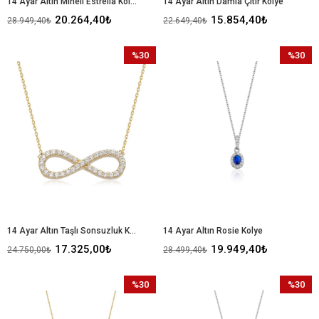
14 Ayar Altın Mineli Estrella Kolye
14 Ayar Altın Damla Çıtır Kolye
20.264,40₺
15.854,40₺
28.949,40₺
22.649,40₺
%30
%30
İndirim
İndirim
%30İndirim
%30İndir
14 Ayar Altın Taşlı Sonsuzluk Kolye
14 Ayar Altın Rosie Kolye
17.325,00₺
19.949,40₺
24.750,00₺
28.499,40₺
%30
%30
İndirim
İndirim