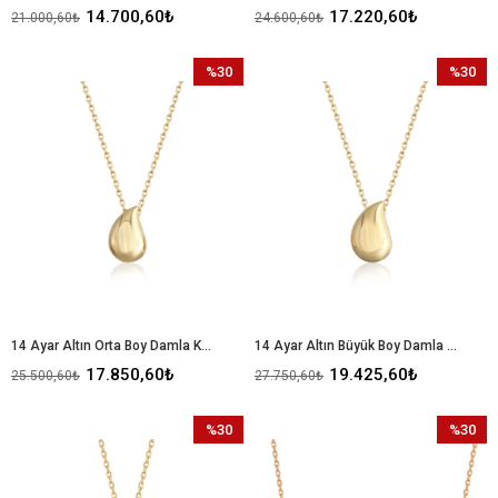
14.700,60₺
17.220,60₺
21.000,60₺
24.600,60₺
%30
%30
İndirim
İndirim
%30İndirim
%30İndir
14 Ayar Altın Orta Boy Damla Kolye
14 Ayar Altın Büyük Boy Damla Kolye
17.850,60₺
19.425,60₺
25.500,60₺
27.750,60₺
%30
%30
İndirim
İndirim
%30İndirim
%30İndir