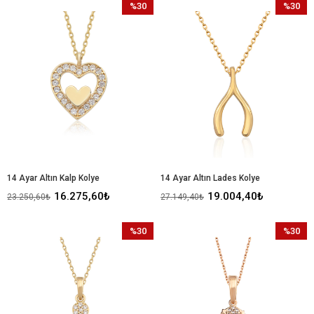
%30
%30
İndirim
İndirim
%30İndirim
%30İndir
14 Ayar Altın Kalp Kolye
14 Ayar Altın Lades Kolye
16.275,60₺
19.004,40₺
23.250,60₺
27.149,40₺
%30
%30
İndirim
İndirim
%30İndirim
%30İndir