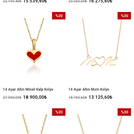
15.539,40₺
16.275,60₺
22.199,40₺
23.250,60₺
%30
%30
İndirim
İndirim
%30İndirim
%30İndir
14 Ayar Altın Mineli Kalp Kolye
14 Ayar Altın Mom Kolye
18.900,00₺
13.125,60₺
27.000,00₺
18.750,60₺
%30
%30
İndirim
İndirim
%30İndirim
%30İndir