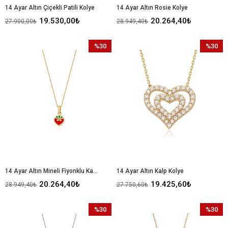
14 Ayar Altın Çiçekli Patili Kolye
14 Ayar Altın Rosie Kolye
19.530,00₺
20.264,40₺
27.900,00₺
28.949,40₺
%30
%30
İndirim
İndirim
%30İndirim
%30İndir
14 Ayar Altın Mineli Fiyonklu Kalp Kolye
14 Ayar Altın Kalp Kolye
20.264,40₺
19.425,60₺
28.949,40₺
27.750,60₺
%30
%30
İndirim
İndirim