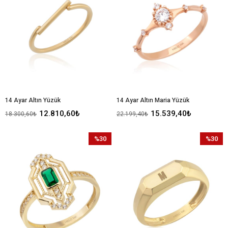
%30İndirim
%30İndir
14 Ayar Altın Yüzük
14 Ayar Altın Maria Yüzük
12.810,60₺
15.539,40₺
18.300,60₺
22.199,40₺
%30
%30
İndirim
İndirim
%30İndirim
%30İndir