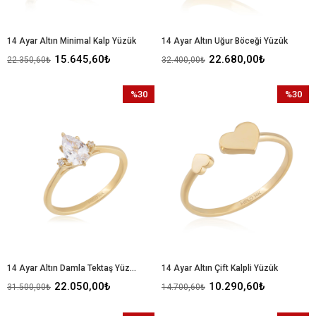
14 Ayar Altın Minimal Kalp Yüzük
14 Ayar Altın Uğur Böceği Yüzük
15.645,60₺
22.680,00₺
22.350,60₺
32.400,00₺
%30
%30
İndirim
İndirim
%30İndirim
%30İndir
14 Ayar Altın Damla Tektaş Yüzük
14 Ayar Altın Çift Kalpli Yüzük
22.050,00₺
10.290,60₺
31.500,00₺
14.700,60₺