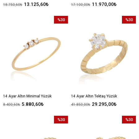
13.125,60₺
11.970,00₺
18.750,60₺
17.100,00₺
%30
%30
İndirim
İndirim
%30İndirim
%30İndir
14 Ayar Altın Minimal Yüzük
14 Ayar Altın Tektaş Yüzük
5.880,60₺
29.295,00₺
8.400,60₺
41.850,00₺
%30
%30
İndirim
İndirim
%30İndirim
%30İndir