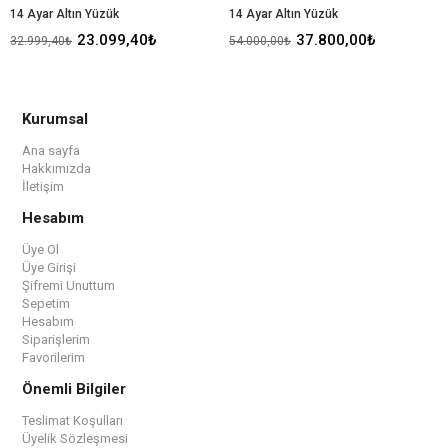
14 Ayar Altın Yüzük
14 Ayar Altın Yüzük
23.099,40₺
37.800,00₺
32.999,40₺
54.000,00₺
Kurumsal
Ana sayfa
Hakkımızda
İletişim
Hesabım
Üye Ol
Üye Girişi
Şifremi Unuttum
Sepetim
Hesabım
Siparişlerim
Favorilerim
Önemli Bilgiler
Teslimat Koşulları
Üyelik Sözleşmesi