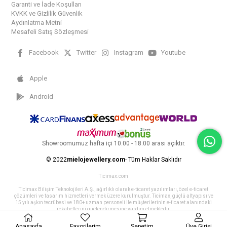
Garanti ve İade Koşulları
KVKK ve Gizlilik Güvenlik
Aydınlatma Metni
Mesafeli Satış Sözleşmesi
Facebook
Twitter
Instagram
Youtube
Apple
Android
Showroomumuz hafta içi 10.00 - 18.00 arası açıktır.
© 2022
mielojewellery.com
- Tüm Haklar Saklıdır
Ticimax.com
Ticimax Bilişim Teknolojileri A.Ş., ağırlıklı olarak e-ticaret yazılımları, özel e-ticaret
çözümleri ve tasarım hizmetleri vermek üzere kurulmuştur. Ticimax, güçlü altyapısı ve
15 yılı aşkın tecrübesi ve 180+ uzman personeli ile müşterilerinin e-ticaret alanındaki
rekabetlerini güçlendirmesine yardım etmektedir.
Anasayfa
Favorilerim
Sepetim
Üye Girişi