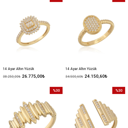
İndirim
İndirim
%30İndirim
%30İndir
14 Ayar Altın Yüzük
14 Ayar Altın Yüzük
26.775,00₺
24.150,60₺
38.250,00₺
34.500,60₺
%30
%30
İndirim
İndirim
%30İndirim
%30İndir