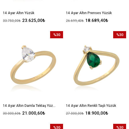
14 Ayar Altın Yüzük
14 Ayar Altın Prenses Yüzük
23.625,00₺
18.689,40₺
33.750,00₺
26.699,40₺
%30
%30
İndirim
İndirim
%30İndirim
%30İndir
14 Ayar Altın Damla Tektaş Yüzük
14 Ayar Altın Renkli Taşlı Yüzük
21.000,60₺
18.900,00₺
30.000,60₺
27.000,00₺
%30
%30