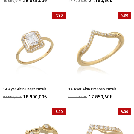
28.035,00₺
24.150,60₺
40.050,00₺
34.500,60₺
%30
%30
İndirim
İndirim
%30İndirim
%30İndir
14 Ayar Altın Baget Yüzük
14 Ayar Altın Prenses Yüzük
18.900,00₺
17.850,60₺
27.000,00₺
25.500,60₺
%30
%30
İndirim
İndirim
%30İndirim
%30İndir