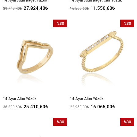
14 Ayar Altın Baget Yüzük
14 Ayar Altın Baget Çıtır Yüzük
27.824,40₺
11.550,60₺
39.749,40₺
16.500,60₺
%30
%30
İndirim
İndirim
%30İndirim
%30İndir
14 Ayar Altın Yüzük
14 Ayar Altın Yüzük
25.410,60₺
16.065,00₺
36.300,60₺
22.950,00₺
%30
%30
İndirim
İndirim