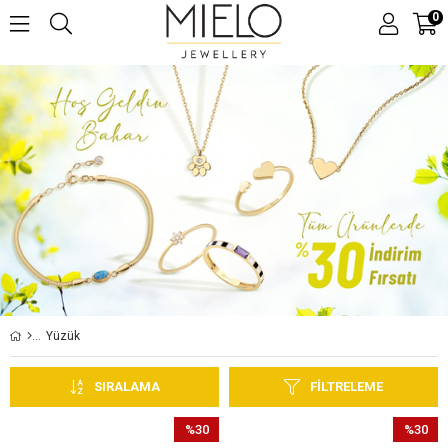
0
Yüzük
SIRALAMA
FILTRELEME
%30
%30