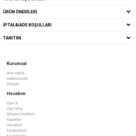
ÜRÜN ÖNERILERI
İPTAL&İADE KOŞULLARI
TANITIM
Kurumsal
Ana sayfa
Hakkımızda
İletişim
Hesabım
Üye Ol
Üye Girişi
Şifremi Unuttum
Sepetim
Hesabım
Siparişlerim
Favorilerim