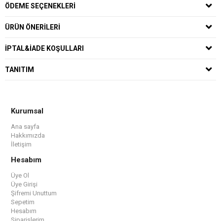
ÖDEME SEÇENEKLERI
ÜRÜN ÖNERILERI
İPTAL&İADE KOŞULLARI
TANITIM
Kurumsal
Ana sayfa
Hakkımızda
İletişim
Hesabım
Üye Ol
Üye Girişi
Şifremi Unuttum
Sepetim
Hesabım
Siparişlerim