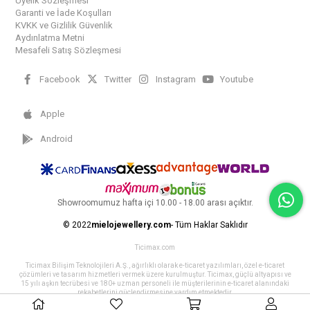
Üyelik Sözleşmesi
Garanti ve İade Koşulları
KVKK ve Gizlilik Güvenlik
Aydınlatma Metni
Mesafeli Satış Sözleşmesi
Facebook
Twitter
Instagram
Youtube
Apple
Android
Showroomumuz hafta içi 10.00 - 18.00 arası açıktır.
© 2022
mielojewellery.com
- Tüm Haklar Saklıdır
Ticimax.com
Ticimax Bilişim Teknolojileri A.Ş., ağırlıklı olarak e-ticaret yazılımları, özel e-ticaret
çözümleri ve tasarım hizmetleri vermek üzere kurulmuştur. Ticimax, güçlü altyapısı ve
15 yılı aşkın tecrübesi ve 180+ uzman personeli ile müşterilerinin e-ticaret alanındaki
rekabetlerini güçlendirmesine yardım etmektedir.