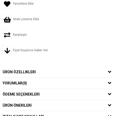
Favorilere Ekle
İstek Listeme Ekle
Karşılaştır
Fiyat Düşünce Haber Ver
ÜRÜN ÖZELLIKLERI
YORUMLAR
(0)
ÖDEME SEÇENEKLERI
ÜRÜN ÖNERILERI