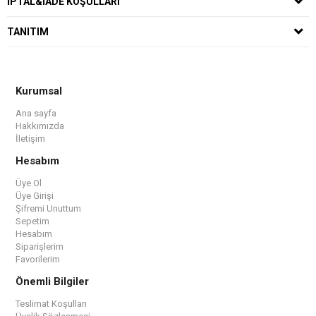
İPTAL&İADE KOŞULLARI
TANITIM
Kurumsal
Ana sayfa
Hakkımızda
İletişim
Hesabım
Üye Ol
Üye Girişi
Şifremi Unuttum
Sepetim
Hesabım
Siparişlerim
Favorilerim
Önemli Bilgiler
Teslimat Koşulları