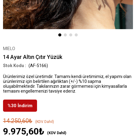
MIELO
14 Ayar Altın Çıtır Yüzük
(AF-5166)
Ürünlerimiz özel üretimdir. Tamamı kendi üretimimiz, el yapımı olan
ürünlerimiz için belirtilen ağırlıktan (+/-) %10 sapma
oluşabilmektedir. Takılarınızın zarar görmemesi için kimyasallarla
temasını engellemenizi tavsiye ederiz.
%
30
İndirim
14.250,60₺
(KDV Dahil)
9.975,60₺
(KDV Dahil)