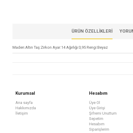
ÜRÜN ÖZELLIKLERI
YORU
Maden:Altın Taş:Zirkon Ayar:14 Ağırlığı:0,95 Rengi:Beyaz
Kurumsal
Hesabım
Ana sayfa
Üye Ol
Hakkımızda
Üye Girişi
İletişim
Şifremi Unuttum
Sepetim
Hesabım
Siparişlerim