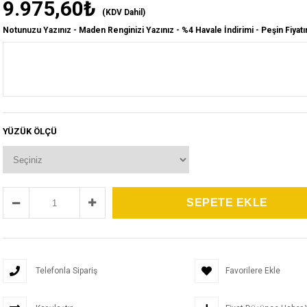
9.975,60₺
(KDV Dahil)
Notunuzu Yazınız - Maden Renginizi Yazınız - %4 Havale İndirimi - Peşin Fiyatı
YÜZÜK ÖLÇÜ
Telefonla Sipariş
Favorilere Ekle