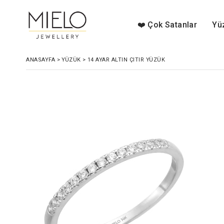
❤️ Çok Satanlar
Yü
ANASAYFA
>
YÜZÜK
>
14 AYAR ALTIN ÇITIR YÜZÜK