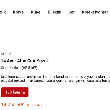
zük
Kolye
Küpe
Bileklik
Set
Koleksiyonlar
MIELO
14 Ayar Altın Çıtır Yüzük
(AF-5167)
Ürünlerimiz özel üretimdir. Tamamı kendi üretimimiz, el yapımı olan ürün
oluşabilmektedir. Takılarınızın zarar görmemesi için kimyasallarla tema
%
30
İndirim
14.250,60₺
(KDV Dahil)