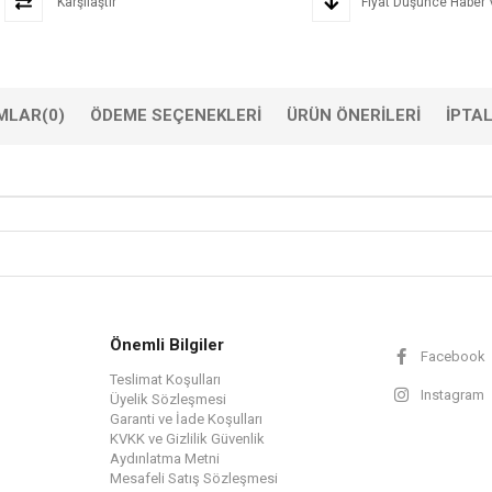
Karşılaştır
Fiyat Düşünce Haber 
MLAR
(0)
ÖDEME SEÇENEKLERI
ÜRÜN ÖNERILERI
İPTA
Önemli Bilgiler
Facebook
Teslimat Koşulları
Instagram
Üyelik Sözleşmesi
Garanti ve İade Koşulları
KVKK ve Gizlilik Güvenlik
Aydınlatma Metni
Mesafeli Satış Sözleşmesi