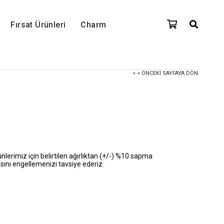
Fırsat Ürünleri
Charm
< < ÖNCEKI SAYFAYA DÖN
lerimiz için belirtilen ağırlıktan (+/-) %10 sapma
sını engellemenizi tavsiye ederiz.